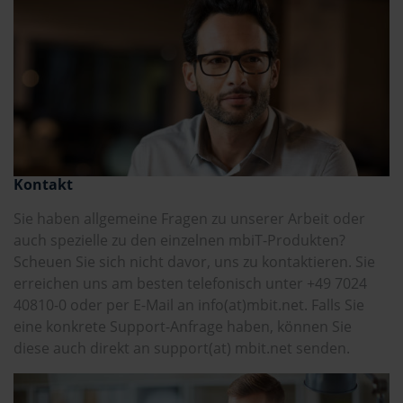
Kontakt
Sie haben allgemeine Fragen zu unserer Arbeit oder
auch spezielle zu den einzelnen mbiT-Produkten?
Scheuen Sie sich nicht davor, uns zu kontaktieren. Sie
erreichen uns am besten telefonisch unter +49 7024
40810-0 oder per E-Mail an info(at)mbit.net. Falls Sie
eine konkrete Support-Anfrage haben, können Sie
diese auch direkt an support(at) mbit.net senden.