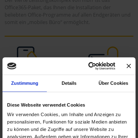
Der vierte Leistungskomplex von mbiT ist das
Office365-Paket, das Ihnen die Installation der
beliebten Office-Programme auf allen Endgeräten und
somit ein „mobiles Büro“ ermöglicht.
E-Mail
Zustimmung
Details
Über Cookies
Phone
JEDERZEIT SICHER E-
AUS DER CLOUD
MAILS
Diese Webseite verwendet Cookies
ÜBERALL ERREICHBAR
LESEN UND SENDEN
Wir verwenden Cookies, um Inhalte und Anzeigen zu
personalisieren, Funktionen für soziale Medien anbieten
zu können und die Zugriffe auf unsere Website zu
analysieren. Außerdem geben wir Informationen zu Ihrer